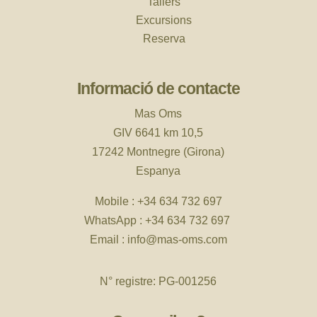
Tallers
Excursions
Reserva
Informació de contacte
Mas Oms
GIV 6641 km 10,5
17242 Montnegre (Girona)
Espanya
Mobile :
+34 634 732 697
WhatsApp :
+34 634 732 697
Email :
info@mas-oms.com
N° registre: PG-001256