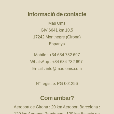
Informació de contacte
Mas Oms
GIV 6641 km 10,5
17242 Montnegre (Girona)
Espanya
Mobile :
+34 634 732 697
WhatsApp :
+34 634 732 697
Email :
info@mas-oms.com
N° registre: PG-001256
Com arribar?
Aeroport de
Girona : 20 km Aeroport Barcelona :
120 km Aeroport Perpignan : 120 km Estació de