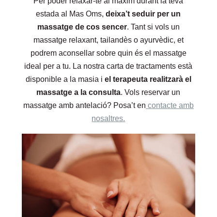
Per poder relaxar-te al màxim durant la teva
estada al Mas Oms,
deixa’t seduir per un
massatge de cos sencer
. Tant si vols un
massatge relaxant, tailandès o ayurvèdic, et
podrem aconsellar sobre quin és el massatge
ideal per a tu. La nostra carta de tractaments està
disponible a la masia i
el terapeuta realitzarà el
massatge a la consulta
. Vols reservar un
massatge amb antelació? Posa’t en
contacte amb
nosaltres.